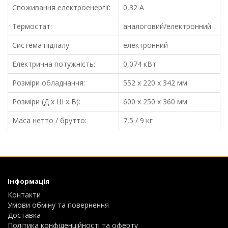
Споживання електроенергії:
0,32 A
Термостат:
аналоговий/електронний
Система підпалу:
електронний
Електрична потужність:
0,074 кВт
Розміри обладнання:
552 x 220 x 342 мм
Розміри (Д х Ш х В):
600 x 250 x 360 мм
Маса нетто / брутто:
7,5 / 9 кг
Інформація
Контакти
Умови обміну та повернення
Доставка
Політика конфіденційності та оферту