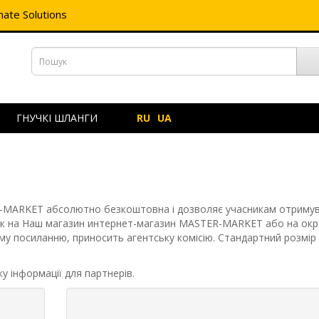
ate Solutions
ГНУЧКІ ШЛАНГИ
RU
UA
-MARKET абсолютно безкоштовна і дозволяє учасникам отриму
як на Наш магазин интернет-магазин MASTER-MARKET або на окр
му посиланню, приносить агентську комісію. Стандартний розмір к
у інформації для партнерів.