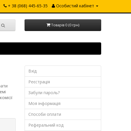
+ 38 (068) 445-65-35
Особистий кабінет
Товарів 0 (0 грн)
Вхід
Реєстрація
вати
емі
Забули пароль?
омісії
Моя інформація
Способи оплати
Реферальний код